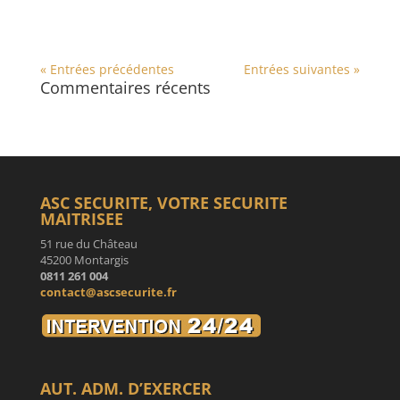
« Entrées précédentes
Entrées suivantes »
Commentaires récents
ASC SECURITE, VOTRE SECURITE
MAITRISEE
51 rue du Château
45200 Montargis
0811 261 004
contact@ascsecurite.fr
AUT. ADM. D’EXERCER