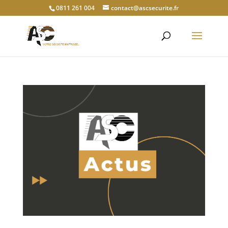
0811 261 004
contact@ascsecurite.fr