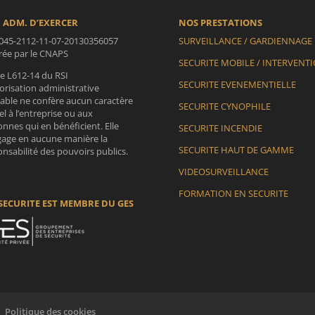
 ADM. D’EXERCER
NOS PRESTATIONS
045-2112-11-07-20130356057
SURVEILLANCE / GARDIENNAGE
vrée par le CNAPS
SECURITE MOBILE / INTERVENT
le L612-14 du RSI
SECURITE EVENEMENTIELLE
orisation administrative
lable ne confère aucun caractère
SECURITE CYNOPHILE
iel à l’entreprise ou aux
nnes qui en bénéficient. Elle
SECURITE INCENDIE
gage en aucune manière la
SECURITE HAUT DE GAMME
nsabilité des pouvoirs publics.
VIDEOSURVEILLANCE
FORMATION EN SECURITE
SECURITE EST MEMBRE DU GES
Politique des cookies