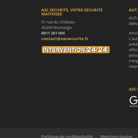
ASC SECURITE, VOTRE SECURITE
AUT.
MAITRISEE
AUT-
51 rue du Château
déli
45200 Montargis
0811 261 004
Artic
contact@ascsecurite.fr
L’aut
préa
offic
perso
n’en
respo
ASC 
Politique de confidentialité
Mentions légales