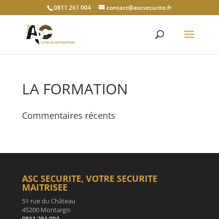
0811 261 004
contact@ascsecurite.fr
LA FORMATION
Commentaires récents
ASC SECURITE, VOTRE SECURITE
MAITRISEE
51 rue du Château
45200 Montargis
0811 261 004