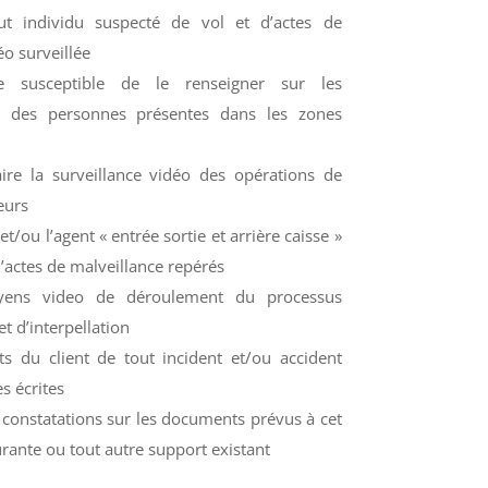
out individu suspecté de vol et d’actes de
éo surveillée
e susceptible de le renseigner sur les
 des personnes présentes dans les zones
aire la surveillance vidéo des opérations de
eurs
et/ou l’agent « entrée sortie et arrière caisse »
d’actes de malveillance repérés
yens video de déroulement du processus
et d’interpellation
ts du client de tout incident et/ou accident
 écrites
 constatations sur les documents prévus à cet
urante ou tout autre support existant