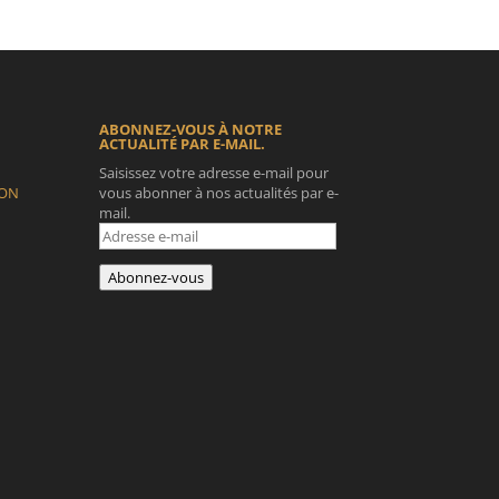
ABONNEZ-VOUS À NOTRE
ACTUALITÉ PAR E-MAIL.
Saisissez votre adresse e-mail pour
ION
vous abonner à nos actualités par e-
mail.
Adresse
e-
mail
Abonnez-vous