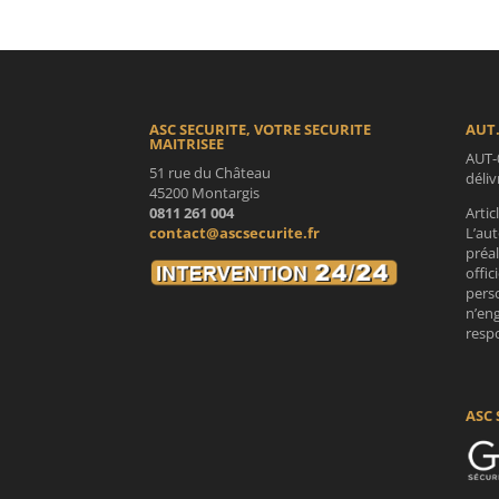
ASC SECURITE, VOTRE SECURITE
AUT.
MAITRISEE
AUT-
51 rue du Château
déli
45200 Montargis
0811 261 004
Artic
contact@ascsecurite.fr
L’aut
préa
offic
perso
n’en
respo
ASC 