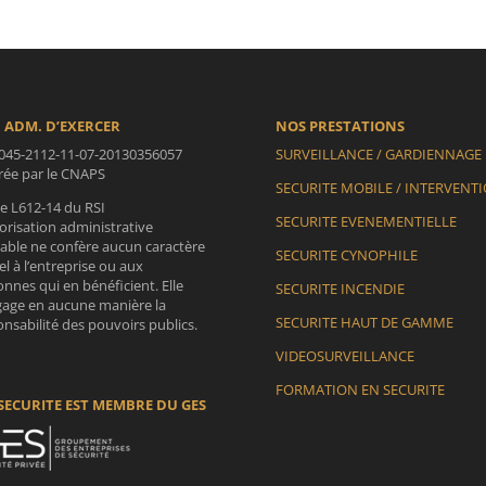
 ADM. D’EXERCER
NOS PRESTATIONS
045-2112-11-07-20130356057
SURVEILLANCE / GARDIENNAGE
vrée par le CNAPS
SECURITE MOBILE / INTERVENT
le L612-14 du RSI
SECURITE EVENEMENTIELLE
orisation administrative
lable ne confère aucun caractère
SECURITE CYNOPHILE
iel à l’entreprise ou aux
nnes qui en bénéficient. Elle
SECURITE INCENDIE
gage en aucune manière la
SECURITE HAUT DE GAMME
nsabilité des pouvoirs publics.
VIDEOSURVEILLANCE
FORMATION EN SECURITE
SECURITE EST MEMBRE DU GES