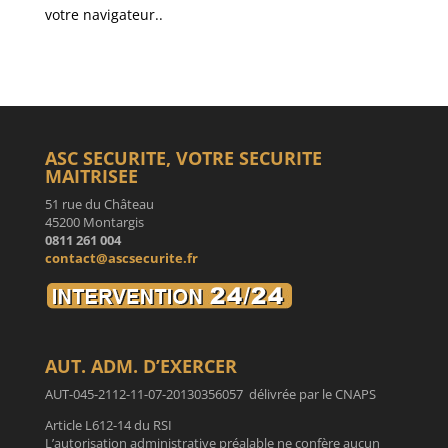
votre navigateur..
ASC SECURITE, VOTRE SECURITE
MAITRISEE
51 rue du Château
45200 Montargis
0811 261 004
contact@ascsecurite.fr
AUT. ADM. D’EXERCER
AUT-045-2112-11-07-20130356057 délivrée par le CNAPS
Article L612-14 du RSI
L’autorisation administrative préalable ne confère aucun