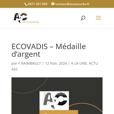
0811 261 004
contact@ascsecurite.fr
ECOVADIS – Médaille
d’argent
par
F RAIMBAULT
|
12 Nov, 2024
|
A LA UNE
,
ACTU
ASC