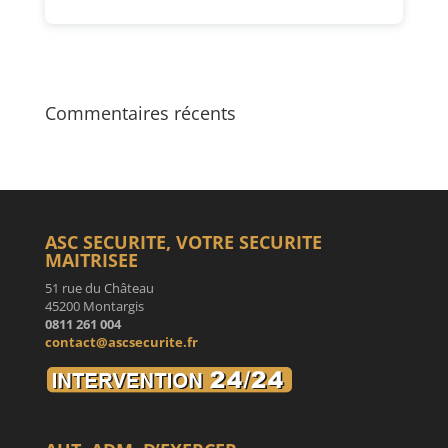
Commentaires récents
ASC SECURITE, VOTRE SECURITE
MAITRISEE
51 rue du Château
45200 Montargis
0811 261 004
contact@ascsecurite.fr