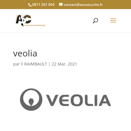
0811 261 004
contact@ascsecurite.fr
veolia
par
F RAIMBAULT
|
22 Mar, 2021