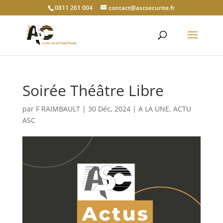
0811 261 004
contact@ascsecurite.fr
Soirée Théâtre Libre
par
F RAIMBAULT
|
30 Déc, 2024
|
A LA UNE
,
ACTU
ASC