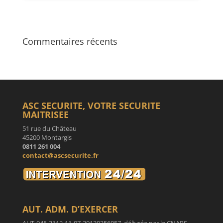
Commentaires récents
ASC SECURITE, VOTRE SECURITE
MAITRISEE
51 rue du Château
45200 Montargis
0811 261 004
contact@ascsecurite.fr
AUT. ADM. D’EXERCER
AUT-045-2112-11-07-20130356057 délivrée par le CNAPS