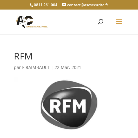
0811 261 004
contact@ascsecurite.fr
RFM
par
F RAIMBAULT
|
22 Mar, 2021