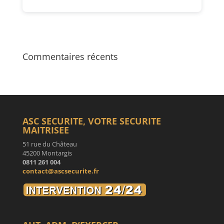
Commentaires récents
ASC SECURITE, VOTRE SECURITE
MAITRISEE
51 rue du Château
45200 Montargis
0811 261 004
contact@ascsecurite.fr