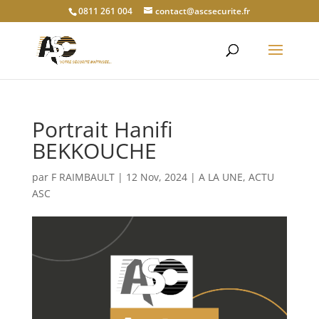
0811 261 004
contact@ascsecurite.fr
Portrait Hanifi
BEKKOUCHE
par
F RAIMBAULT
|
12 Nov, 2024
|
A LA UNE
,
ACTU
ASC