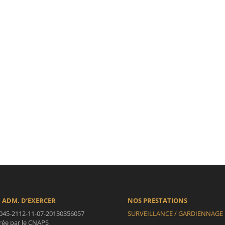
 ADM. D’EXERCER
NOS PRESTATIONS
045-2112-11-07-20130356057
SURVEILLANCE / GARDIENNAGE
vrée par le CNAPS