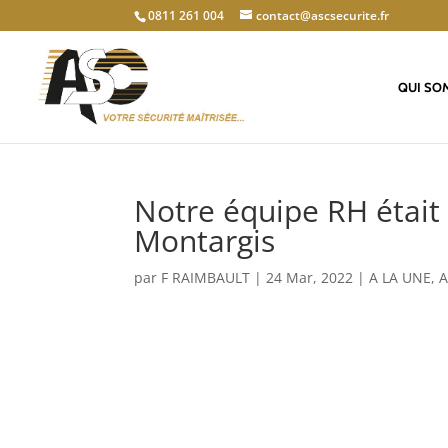
0811 261 004
contact@ascsecurite.fr
QUI SO
Notre équipe RH était 
Montargis
par
F RAIMBAULT
|
24 Mar, 2022
|
A LA UNE
,
A