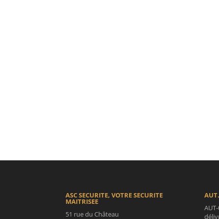
ASC SECURITE, VOTRE SECURITE
AUT.
MAITRISEE
AUT-
51 rue du Château
déli