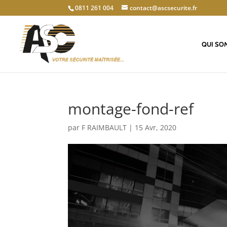
0811 261 004
contact@ascsecurite.fr
QUI SO
montage-fond-ref
par
F RAIMBAULT
|
15 Avr, 2020