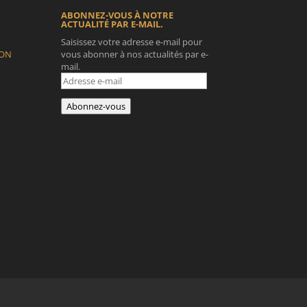
ABONNEZ-VOUS À NOTRE
ACTUALITÉ PAR E-MAIL.
Saisissez votre adresse e-mail pour
ION
vous abonner à nos actualités par e-
mail.
Adresse
e-
mail
Abonnez-vous