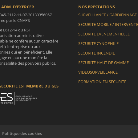
 ADM. D’EXERCER
NOS PRESTATIONS
045-2112-11-07-20130356057
SURVEILLANCE / GARDIENNAGE
vrée par le CNAPS
SECURITE MOBILE / INTERVENT
le L612-14 du RSI
SECURITE EVENEMENTIELLE
orisation administrative
lable ne confère aucun caractère
SECURITE CYNOPHILE
iel à l’entreprise ou aux
nnes qui en bénéficient. Elle
SECURITE INCENDIE
gage en aucune manière la
SECURITE HAUT DE GAMME
nsabilité des pouvoirs publics.
VIDEOSURVEILLANCE
FORMATION EN SECURITE
SECURITE EST MEMBRE DU GES
Politique des cookies