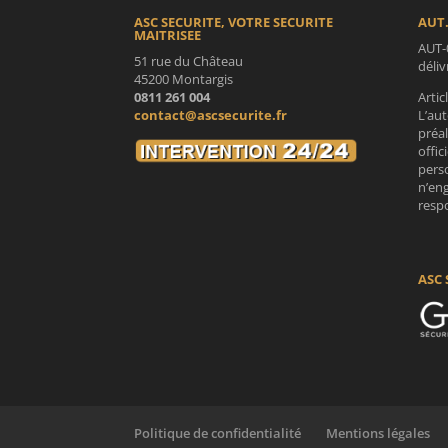
ASC SECURITE, VOTRE SECURITE
AUT.
MAITRISEE
AUT-
51 rue du Château
déli
45200 Montargis
0811 261 004
Artic
contact@ascsecurite.fr
L’aut
préa
offic
perso
n’en
respo
ASC 
Politique de confidentialité
Mentions légales