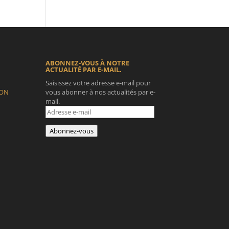
ABONNEZ-VOUS À NOTRE
ACTUALITÉ PAR E-MAIL.
Saisissez votre adresse e-mail pour
ION
vous abonner à nos actualités par e-
mail.
Adresse
e-
mail
Abonnez-vous