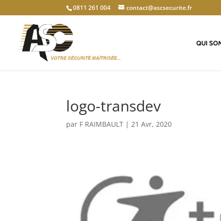
0811 261 004
contact@ascsecurite.fr
QUI SO
logo-transdev
par
F RAIMBAULT
|
21 Avr, 2020