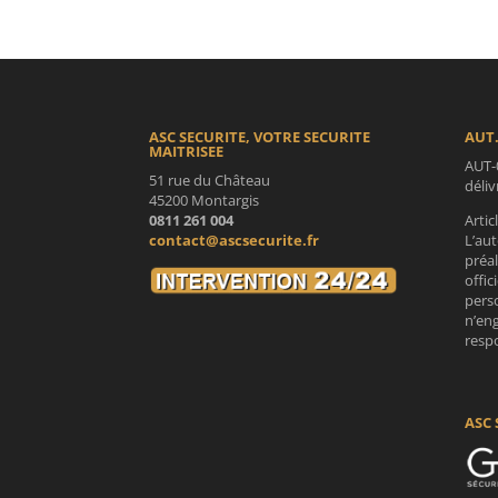
ASC SECURITE, VOTRE SECURITE
AUT.
MAITRISEE
AUT-
51 rue du Château
déli
45200 Montargis
0811 261 004
Artic
contact@ascsecurite.fr
L’aut
préa
offic
perso
n’en
respo
ASC 