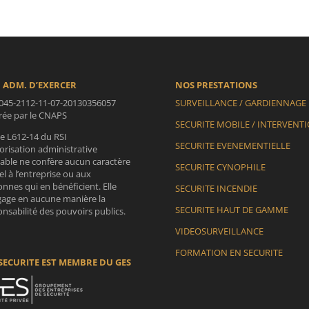
 ADM. D’EXERCER
NOS PRESTATIONS
045-2112-11-07-20130356057
SURVEILLANCE / GARDIENNAGE
vrée par le CNAPS
SECURITE MOBILE / INTERVENT
le L612-14 du RSI
SECURITE EVENEMENTIELLE
orisation administrative
lable ne confère aucun caractère
SECURITE CYNOPHILE
iel à l’entreprise ou aux
nnes qui en bénéficient. Elle
SECURITE INCENDIE
gage en aucune manière la
SECURITE HAUT DE GAMME
nsabilité des pouvoirs publics.
VIDEOSURVEILLANCE
FORMATION EN SECURITE
SECURITE EST MEMBRE DU GES