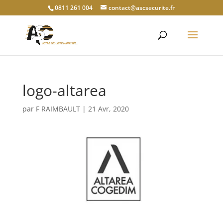
0811 261 004
contact@ascsecurite.fr
logo-altarea
par
F RAIMBAULT
|
21 Avr, 2020