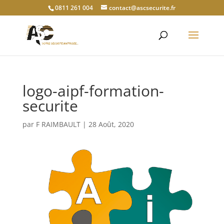
0811 261 004
contact@ascsecurite.fr
logo-aipf-formation-
securite
par
F RAIMBAULT
|
28 Août, 2020