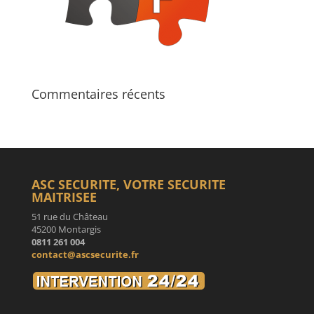
Commentaires récents
ASC SECURITE, VOTRE SECURITE
MAITRISEE
51 rue du Château
45200 Montargis
0811 261 004
contact@ascsecurite.fr