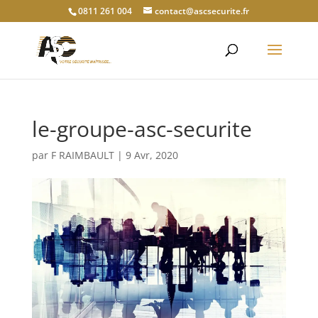
0811 261 004
contact@ascsecurite.fr
le-groupe-asc-securite
par
F RAIMBAULT
|
9 Avr, 2020