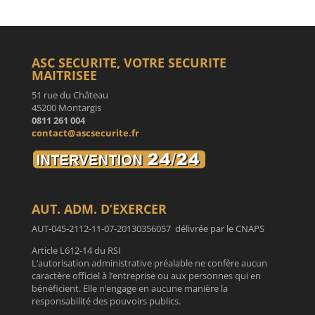
ASC SECURITE, VOTRE SECURITE
MAITRISEE
51 rue du Château
45200 Montargis
0811 261 004
contact@ascsecurite.fr
AUT. ADM. D’EXERCER
AUT-045-2112-11-07-20130356057 délivrée par le CNAPS
Article L612-14 du RSI
L’autorisation administrative préalable ne confère aucun
caractère officiel à l’entreprise ou aux personnes qui en
bénéficient. Elle n’engage en aucune manière la
responsabilité des pouvoirs publics.