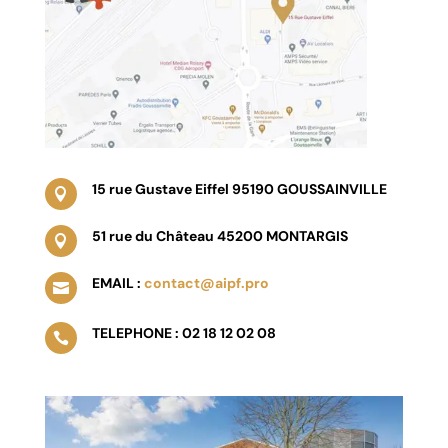
15 rue Gustave Eiffel 95190 GOUSSAINVILLE

51 rue du Château 45200 MONTARGIS

EMAIL :
contact@aipf.pro

TELEPHONE : 02 18 12 02 08
