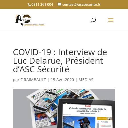
0811 261 004
contact@ascsecurite.fr
COVID-19 : Interview de
Luc Delarue, Président
d’ASC Sécurité
par
F RAIMBAULT
|
15 Avr, 2020
|
MEDIAS