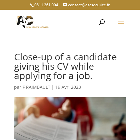
0811 261 004
contact@ascsecurite.fr
Close-up of a candidate
giving his CV while
applying for a job.
par
F RAIMBAULT
|
19 Avr, 2023