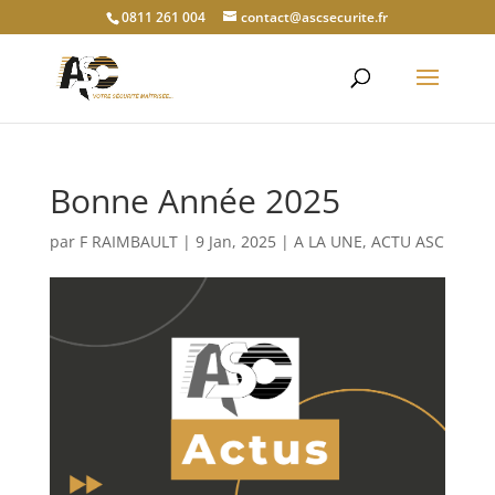
0811 261 004
contact@ascsecurite.fr
Bonne Année 2025
par
F RAIMBAULT
|
9 Jan, 2025
|
A LA UNE
,
ACTU ASC