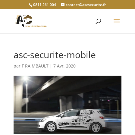
0811 261 004
contact@ascsecurite.fr
asc-securite-mobile
par
F RAIMBAULT
|
7 Avr, 2020