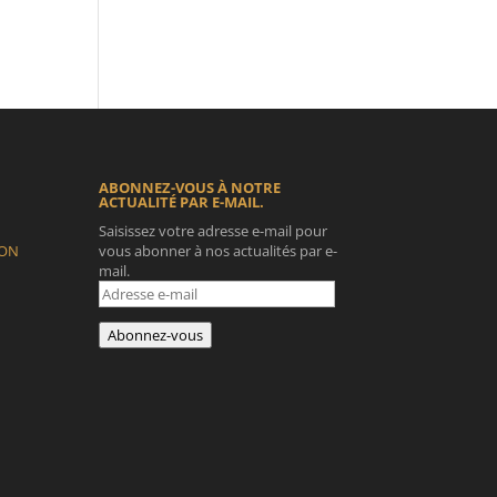
ABONNEZ-VOUS À NOTRE
ACTUALITÉ PAR E-MAIL.
Saisissez votre adresse e-mail pour
ION
vous abonner à nos actualités par e-
mail.
Adresse
e-
mail
Abonnez-vous