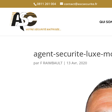
0811 261 004
contact@ascsecurite.fr
QUI SO
agent-securite-luxe-m
par
F RAIMBAULT
|
13 Avr, 2020