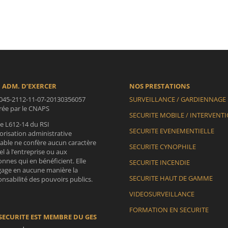
 ADM. D’EXERCER
NOS PRESTATIONS
045-2112-11-07-20130356057
SURVEILLANCE / GARDIENNAGE
vrée par le CNAPS
SECURITE MOBILE / INTERVENT
le L612-14 du RSI
SECURITE EVENEMENTIELLE
orisation administrative
lable ne confère aucun caractère
SECURITE CYNOPHILE
iel à l’entreprise ou aux
nnes qui en bénéficient. Elle
SECURITE INCENDIE
gage en aucune manière la
SECURITE HAUT DE GAMME
nsabilité des pouvoirs publics.
VIDEOSURVEILLANCE
FORMATION EN SECURITE
SECURITE EST MEMBRE DU GES