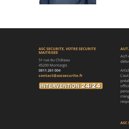
ASC SECURITE, VOTRE SECURITE
AUT.
MAITRISEE
AUT-
51 rue du Château
déli
45200 Montargis
0811 261 004
Artic
contact@ascsecurite.fr
L’aut
préa
offic
perso
n’en
respo
ASC 