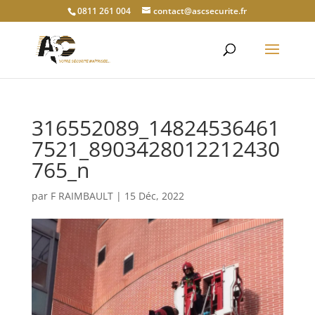
0811 261 004
contact@ascsecurite.fr
316552089_14824536461
7521_8903428012212430
765_n
par
F RAIMBAULT
|
15 Déc, 2022