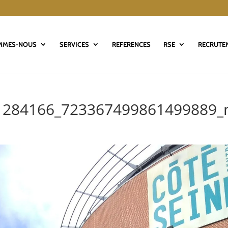
MMES-NOUS
SERVICES
REFERENCES
RSE
RECRUTE
1284166_723367499861499889_