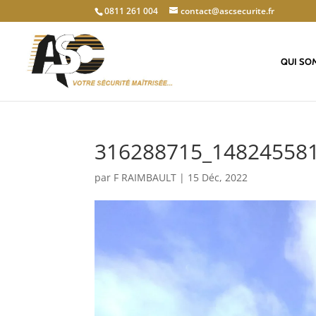
0811 261 004
contact@ascsecurite.fr
QUI SO
316288715_14824558
par
F RAIMBAULT
|
15 Déc, 2022