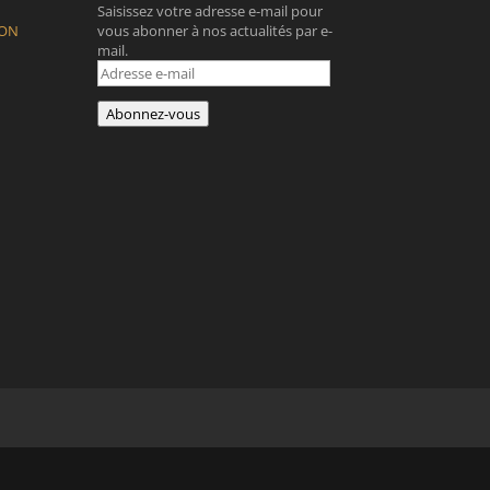
Saisissez votre adresse e-mail pour
ION
vous abonner à nos actualités par e-
mail.
Adresse
e-
mail
Abonnez-vous