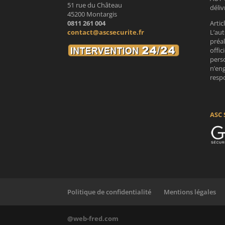
51 rue du Château
déli
45200 Montargis
0811 261 004
Artic
contact@ascsecurite.fr
L’aut
préa
offic
perso
n’en
respo
ASC 
Politique de confidentialité
Mentions légales
@web-fred.com