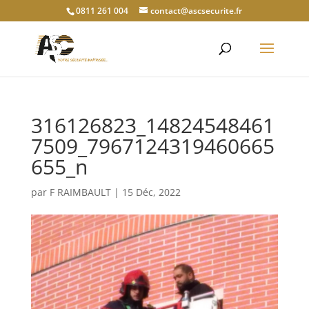
0811 261 004
contact@ascsecurite.fr
316126823_14824548461
7509_7967124319460665
655_n
par
F RAIMBAULT
|
15 Déc, 2022