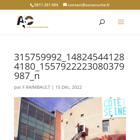
0811 261 004
contact@ascsecurite.fr
315759992_14824544128
4180_1557922223080379
987_n
par
F RAIMBAULT
|
15 Déc, 2022